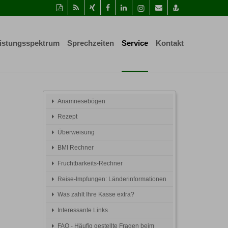
Diese
RSS-
Auf
Auf
Auf
Instagram-
Per
vCard
Seite
Feed
Xing
Facebook
LinkedIn
Seite
Mail
speichern
als
mitteilen
teilen
teilen
aufrufen
empfehlen
PDF
istungsspektrum
Sprechzeiten
Service
Kontakt
drucken
Anamnesebögen
Rezept
Überweisung
BMI Rechner
Fruchtbarkeits-Rechner
Reise-Impfungen: Länderinformationen
Was zahlt Ihre Kasse extra?
Interessante Links
FAQ - Häufig gestellte Fragen beim