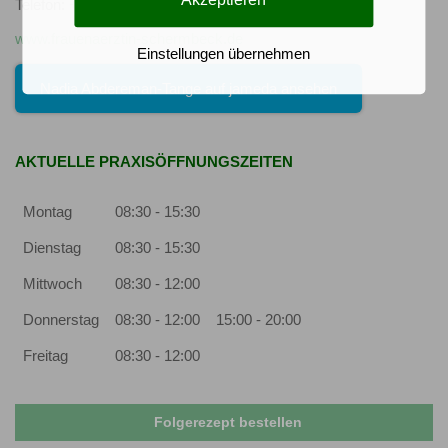
Telefon:
+49 (2853) 4431
| Telefax: +49 (2853) 39546
www.frauenaerztin-schermbeck.de
Einstellungen übernehmen
Nadia Abdereman-Tange auf jameda ansehen
AKTUELLE PRAXISÖFFNUNGSZEITEN
Montag
08:30 - 15:30
Dienstag
08:30 - 15:30
Mittwoch
08:30 - 12:00
Donnerstag
08:30 - 12:00
15:00 - 20:00
Freitag
08:30 - 12:00
Folgerezept bestellen