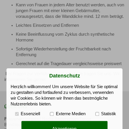
Kann von Frauen in jedem Alter benutzt werden, auch von
jungen Frauen mit einer kleinen Gebärmutter,
vorausgesetzt, dass die Wanddicke mind. 12 mm beträgt.
Leichtes Einsetzen und Entfernen
Keine Beeinflussung vom Zyklus durch synthetische
Hormone
Sofortige Wiederherstellung der Fruchtbarkeit nach
Entfernung
Gerechnet auf die Tragedauer vergleichsweise preiswert
Bei Fragen zur Verhütung mit Kupferkette fragen Sie uns. Wir
Datenschutz
informieren Sie gerne!
Herzlich willkommen! Um unsere Website für Sie optimal
zu gestalten und fortlaufend zu verbessern, verwenden
wir Cookies. So können wir Ihnen das bestmögliche
Nutzererlebnis bieten.
ÜBER UNS
Essenziell
Externe Medien
Statistik
Frauenarztpraxis | Nadia Abdereman-Tange
Bonifatiusstraße 14 | 46514 Schermbeck
Akzeptieren