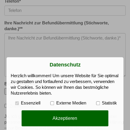
Telefon
*
Ihre Nachricht zur Befundübermittlung (Stichworte,
danke.)*
*
Datenschutz
Herzlich willkommen! Um unsere Website für Sie optimal
zu gestalten und fortlaufend zu verbessern, verwenden
Befund hochladen
wir Cookies. So können wir Ihnen das bestmögliche
Nutzererlebnis bieten.
Essenziell
Externe Medien
Statistik
Zustimmung
*
Ja, ich gebe meine Zustimmung für die Verarbeitung meiner
Akzeptieren
personenbezogenen Daten – gemäß der Datenschutzerklärung
– zur Bearbeitung und Beantwortung dieser Anfrage. *