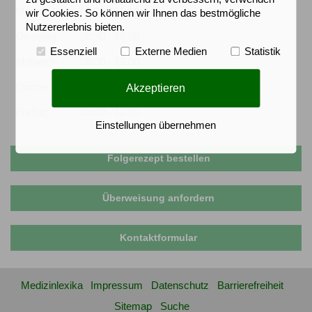
Montag
08:30 - 15:30
wir Cookies. So können wir Ihnen das bestmögliche
Nutzererlebnis bieten.
Dienstag
08:30 - 15:30
Essenziell
Externe Medien
Statistik
Mittwoch
08:30 - 12:00
Akzeptieren
Donnerstag
08:30 - 12:00
15:00 - 20:00
Freitag
08:30 - 12:00
Einstellungen übernehmen
Folgerezept bestellen
Überweisung anfordern
Kontaktformular
Medizinlexika
Impressum
Datenschutz
Barrierefreiheit
Sitemap
Suche