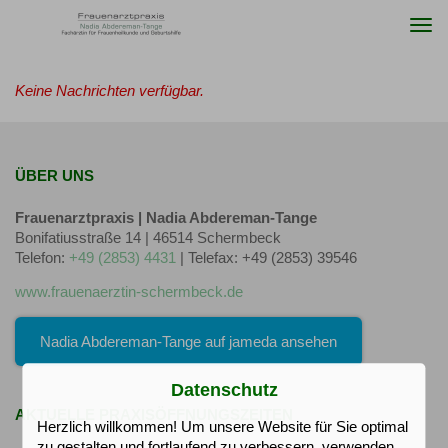
Togg
navi
Keine Nachrichten verfügbar.
ÜBER UNS
Frauenarztpraxis | Nadia Abdereman-Tange
Bonifatiusstraße 14 | 46514 Schermbeck
Telefon:
+49 (2853) 4431
| Telefax: +49 (2853) 39546
www.frauenaerztin-schermbeck.de
Nadia Abdereman-Tange auf jameda ansehen
Datenschutz
AKTUELLE PRAXISÖFFNUNGSZEITEN
Herzlich willkommen! Um unsere Website für Sie optimal
zu gestalten und fortlaufend zu verbessern, verwenden