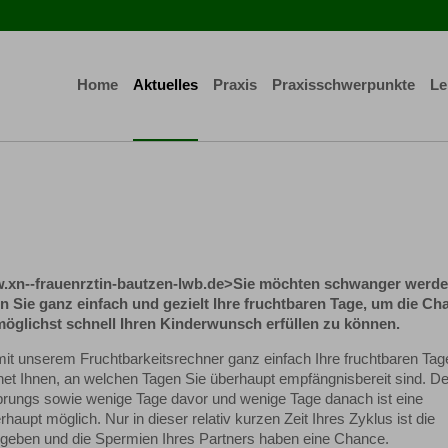
Home
Aktuelles
Praxis
Praxisschwerpunkte
Le
w.xn--frauenrztin-bautzen-lwb.de>
Sie möchten schwanger werd
 Sie ganz einfach und gezielt Ihre fruchtbaren Tage, um die Ch
möglichst schnell Ihren Kinderwunsch erfüllen zu können.
it unserem Fruchtbarkeitsrechner ganz einfach Ihre fruchtbaren Tag
et Ihnen, an welchen Tagen Sie überhaupt empfängnisbereit sind. D
rungs sowie wenige Tage davor und wenige Tage danach ist eine
haupt möglich. Nur in dieser relativ kurzen Zeit Ihres Zyklus ist die
egeben und die Spermien Ihres Partners haben eine Chance.