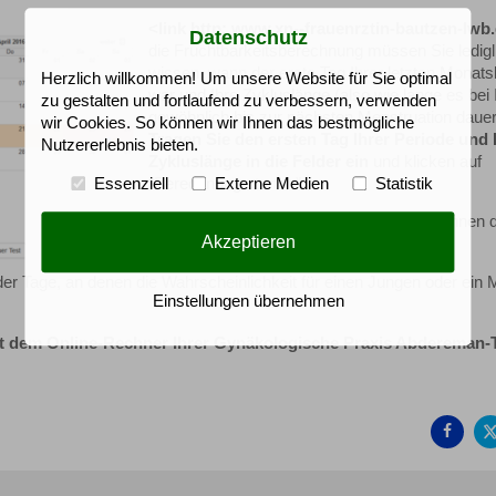
<link http: www.xn--frauenrztin-bautzen-lwb
Datenschutz
die Fruchtbarkeitsberechnung müssen Sie ledigl
wissen, wann der erste Tag Ihrer letzten Monats
Herzlich willkommen! Um unsere Website für Sie optimal
war und Ihre Zykluslänge (also wie lange es bei
zu gestalten und fortlaufend zu verbessern, verwenden
gewöhnlich bis zur nächsten Menstruation dauer
wir Cookies. So können wir Ihnen das bestmögliche
Tragen Sie den ersten Tag Ihrer Periode und 
Nutzererlebnis bieten.
Zykluslänge in die Felder ein
und klicken auf
"Berechnung starten".
Essenziell
Externe Medien
Statistik
Der Zeitraum Ihrer fruchtbaren Tage wird Ihnen 
Akzeptieren
Kalender angezeigt.
er Tage, an denen die Wahrscheinlichkeit für einen Jungen oder ein
Einstellungen übernehmen
it dem Online-Rechner Ihrer Gynäkologische Praxis Abdereman-
Auf
Fac
teil