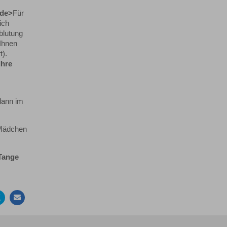
.de>
Für
ich
blutung
 Ihnen
t).
Ihre
dann im
 Mädchen
Tange
Auf
Per
ebook
Twitter
Mail
en
teilen
empfehlen