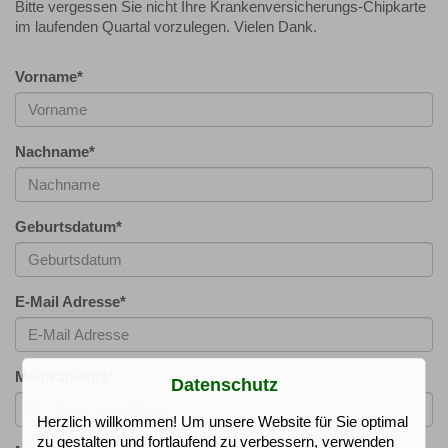
Bitte vergessen Sie nicht Ihre Krankenversicherungs-Chipkarte
im laufenden Quartal vorzulegen. Vielen Dank.
Vorname
*
Nachname
*
Geburtsdatum
*
E-Mail Adresse
*
Medikament1
*
Datenschutz
Herzlich willkommen! Um unsere Website für Sie optimal
zu gestalten und fortlaufend zu verbessern, verwenden