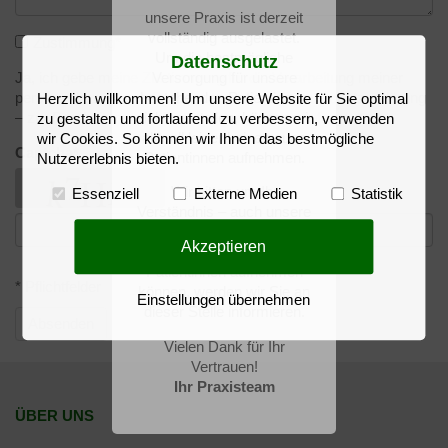
unsere Praxis ist derzeit
vollständig ausgelastet.
Zustimmung
*
Um die bestmögliche
Datenschutz
Ja, ich gebe meine Zustimmung für die Verarbeitung meiner
Versorgung für unsere
personenbezogenen Daten – gemäß der Datenschutzerklärung
bestehenden Patientinnen
Herzlich willkommen! Um unsere Website für Sie optimal
– zur Bearbeitung und Beantwortung dieser Anfrage. *
sicherzustellen, können wir
zu gestalten und fortlaufend zu verbessern, verwenden
aktuell leider keine neuen
wir Cookies. So können wir Ihnen das bestmögliche
Captcha
*
Patientinnen aufnehmen.
Nutzererlebnis bieten.
Wir bitten um Ihr
Essenziell
Externe Medien
Statistik
Verständnis – auch unsere
Kapazitäten sind begrenzt.
Akzeptieren
Sobald wir wieder neue
Patientinnen aufnehmen
* Pflichtfelder
können, werden wir Sie an
Einstellungen übernehmen
dieser Stelle informieren.
Absenden
Vielen Dank für Ihr
Vertrauen!
Ihr Praxisteam
ÜBER UNS